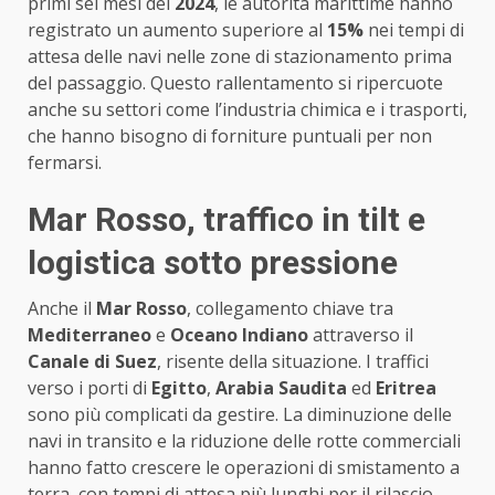
primi sei mesi del
2024
, le autorità marittime hanno
registrato un aumento superiore al
15%
nei tempi di
attesa delle navi nelle zone di stazionamento prima
del passaggio. Questo rallentamento si ripercuote
anche su settori come l’industria chimica e i trasporti,
che hanno bisogno di forniture puntuali per non
fermarsi.
Mar Rosso, traffico in tilt e
logistica sotto pressione
Anche il
Mar Rosso
, collegamento chiave tra
Mediterraneo
e
Oceano Indiano
attraverso il
Canale di Suez
, risente della situazione. I traffici
verso i porti di
Egitto
,
Arabia Saudita
ed
Eritrea
sono più complicati da gestire. La diminuzione delle
navi in transito e la riduzione delle rotte commerciali
hanno fatto crescere le operazioni di smistamento a
terra, con tempi di attesa più lunghi per il rilascio