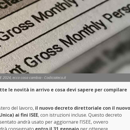
E 2024, ecco cosa cambia - Codiciateco.it
utte le novità in arrivo e cosa devi sapere per compilare
stero del lavoro,
il nuovo decreto direttoriale con il nuov
ica) ai fini ISEE
, con istruzioni incluse. Questo decreto
resentato andrà usato per aggiornare l’ISEE, ovvero
andrà consegnato
entro il 31 gennaio
per ottenere