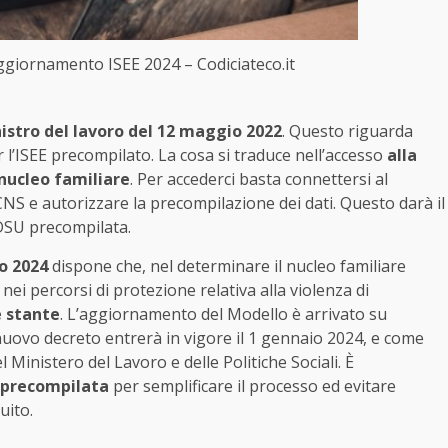
’aggiornamento ISEE 2024 – Codiciateco.it
nistro del lavoro del 12 maggio 2022
. Questo riguarda
 l’ISEE precompilato. La cosa si traduce nell’accesso
alla
nucleo familiare
. Per accederci basta connettersi al
CNS e autorizzare la precompilazione dei dati. Questo darà il
 DSU precompilata.
io 2024
dispone che, nel determinare il nucleo familiare
 nei percorsi di protezione relativa alla violenza di
é stante
. L’aggiornamento del Modello è arrivato su
 nuovo decreto entrerà in vigore il 1 gennaio 2024, e come
 Ministero del Lavoro e delle Politiche Sociali. È
U precompilata
per semplificare il processo ed evitare
uito.