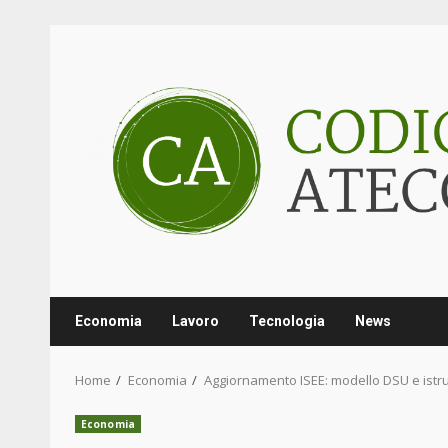
Skip
to
content
Economia
Lavoro
Tecnologia
News
Home
Economia
Aggiornamento ISEE: modello DSU e istruz
Economia