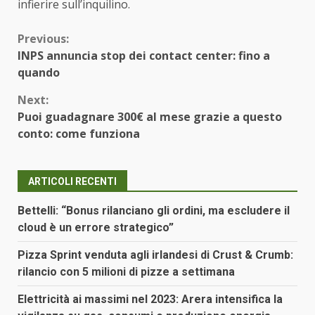
infierire sull’inquilino.
Continue
Previous:
INPS annuncia stop dei contact center: fino a
Reading
quando
Next:
Puoi guadagnare 300€ al mese grazie a questo
conto: come funziona
ARTICOLI RECENTI
Bettelli: “Bonus rilanciano gli ordini, ma escludere il
cloud è un errore strategico”
Pizza Sprint venduta agli irlandesi di Crust & Crumb:
rilancio con 5 milioni di pizze a settimana
Elettricità ai massimi nel 2023: Arera intensifica la