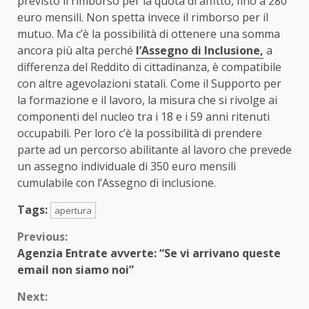
previsto il rimborso per la quota di affitto, fino a 280
euro mensili. Non spetta invece il rimborso per il
mutuo. Ma c’è la possibilità di ottenere una somma
ancora più alta perché
l’Assegno di Inclusione,
a
differenza del Reddito di cittadinanza, è compatibile
con altre agevolazioni statali. Come il Supporto per
la formazione e il lavoro, la misura che si rivolge ai
componenti del nucleo tra i 18 e i 59 anni ritenuti
occupabili. Per loro c’è la possibilità di prendere
parte ad un percorso abilitante al lavoro che prevede
un assegno individuale di 350 euro mensili
cumulabile con l’Assegno di inclusione.
Tags:
apertura
Continue
Previous:
Agenzia Entrate avverte: “Se vi arrivano queste
Reading
email non siamo noi”
Next: